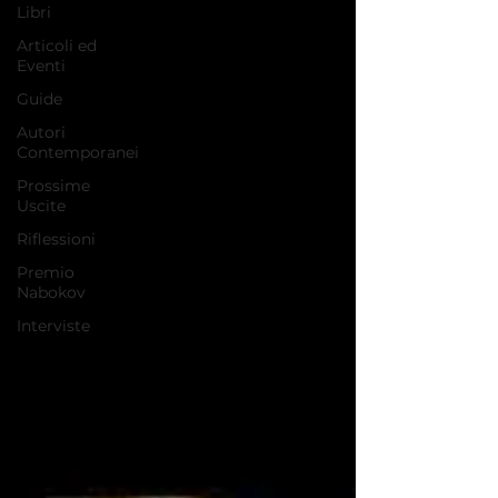
Libri
Articoli ed
Eventi
Guide
Autori
Contemporanei
Prossime
Uscite
Riflessioni
Premio
Nabokov
Interviste