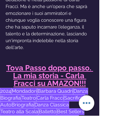
Fracci. Ma è anche un'opera che saprà 
emozionare i suoi ammiratori e 
chiunque voglia conoscere una figura 
che ha saputo incarnare l'eleganza, il 
talento e la determinazione, lasciando 
un'impronta indelebile nella storia 
dell'arte.
Tova Passo dopo passo. 
La mia storia - Carla 
Fracci su AMAZON!!!
2024
Mondadori
Barbara Quadri
Danza
Biografia
Teatro
Carla Fracci
Sacrificio
AutoBriografia
Danza Classica
Teatro alla Scala
Balletto
Best Sellers
Donne Ispiratrici
Storia della danza
Dedizione
Eccellenza Artistica
Mondo del Balletto
Passione per la danza
Icona Italiania
Cultura Italiana
Arte