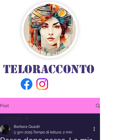
TELORACCONTO
Post
All Posts
Barbara Quadri
All Posts
5 gen 2025
Tempo di lettura: 2 min