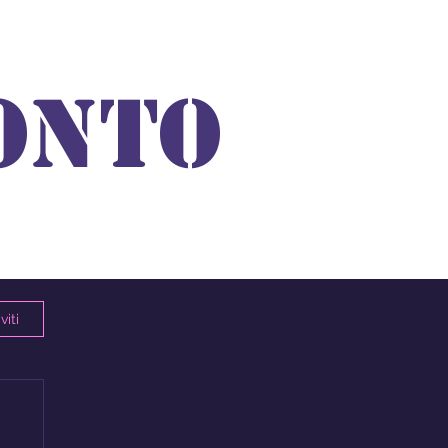
ONTO
viti