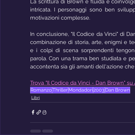
La scrittura di Brown è fluida e coinvolg
intricata. I personaggi sono ben svilup
motivazioni complesse.
In conclusione, "Il Codice da Vinci" di D
combinazione di storia, arte, enigmi e te
e i colpi di scena sorprendenti tengono i
parola. Con una trama ben studiata e pers
accontenta sia gli amanti dell'azione che qu
Trova "Il Codice da Vinci - Dan Brown" su
Romanzo
Thriller
Mondadori
2003
Dan Brown
Libri