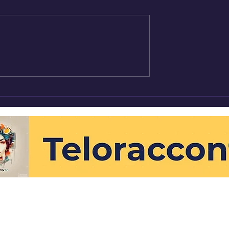
 discriminazione
Uomini Invisibili - Pasqual
ontana e Laura
Fierro
teloracconto.blog@gmail.com
©2023 by Teloracconto
Privacy Policy
|
Cookie Policy