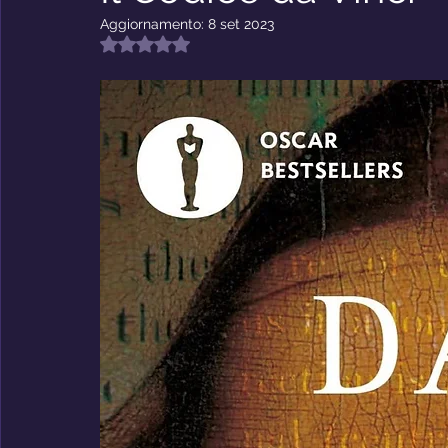
Riflessioni
Premio Nabokov
Aggiornamento:
8 set 2023
Valutazione NaN stelle su 5.