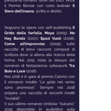
panorama romano, dove nel 2007 vince 
il Premio Bonsai con corto teatrale 
Il 
Siero dell’insana
, scritto e diretto. 
Seguono le opere con self-publishing 
Il 
Grido della farfalla
, 
Maya
 (2005), 
No 
Hay Banda
 (2007,) 
Spazi Vuoti
 (2008), 
Come all’improvviso
 (2009), tutte 
raccolte di brevi racconti, compost di 
scrittura dove si allena alla ricerca della 
forma. Nel 2012 inizia la stesura del 
romanzo di fantascienza cyberpunk 
Tra 
Buio e Luce
 (2016). 
Nel 2018 è in gara al premio Calvino con 
il romanzo inedito “Le grida nel vento 
sono promesse”. Sempre nel 2018 
prepara una raccolta di racconti inediti 
“Invisibili”.
Il suo ultimo romanzo s’intitola “Vulcano” 
2019 disponibile in audiolibro sulla 