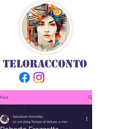
TELORACCONTO
Post
All Posts
Salvatore Amorello
All Posts
20 set 2024
Tempo di lettura: 4 min