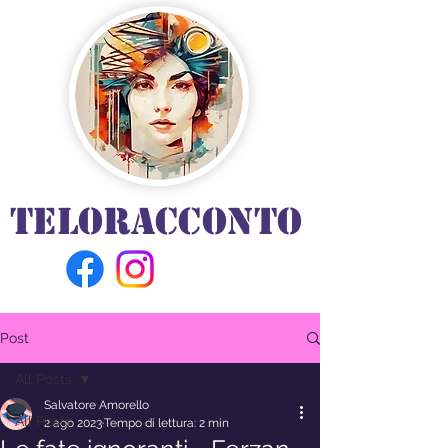
TELORACCONTO
Post
All Posts
Salvatore Amorello
All Posts
2 ago 2023
Tempo di lettura: 2 min