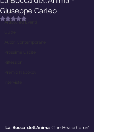
La Bocca dell’Anima -
Film
Giuseppe Carleo
Libri
Valutazione NaN stelle su 5.
Articoli ed Eventi
Guide
Autori Contemporanei
Prossime Uscite
Riflessioni
Premio Nabokov
Interviste
La Bocca dell’Anima
 (The Healer) è un’ 