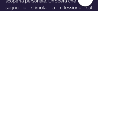
scoperta personale. Un’opera che lascia il 
segno e stimola la riflessione sul 
significato del potere, della solitudine e 
della verità.
2024
Sicilia
Viaggio Interiore
Post Bellico
Conflitto Interiore
Giuseppe Carleo
Favorita Film
Taormina Film Fest 2024
Petrasanta
Redenzione
Magia
Esoterismo
Lotta ai Poteri Oscuri
Antropologia
Film
Prossime Uscite
Mostra tutti
Post recenti