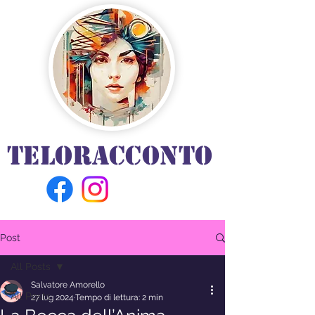
TELORACCONTO
Post
All Posts
Salvatore Amorello
All Posts
27 lug 2024
Tempo di lettura: 2 min