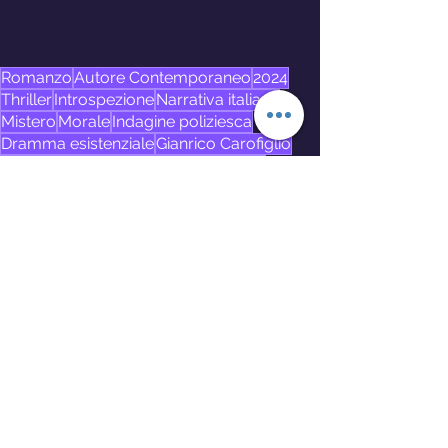
Romanzo
Autore Contemporaneo
2024
Thriller
Introspezione
Narrativa italiana
Mistero
Morale
Indagine poliziesca
Dramma esistenziale
Gianrico Carofiglio
Commissario Fenoglio
Giallo italiano
Omicidio
Libri
Mostra tutti
Post recenti