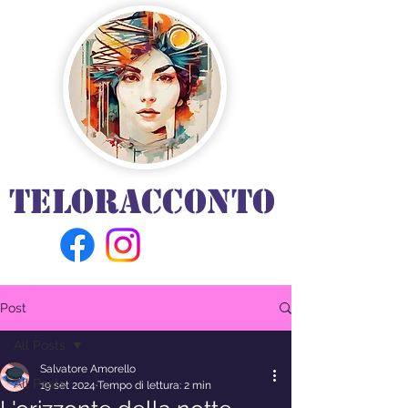
TELORACCONTO
Post
All Posts
Salvatore Amorello
All Posts
19 set 2024
Tempo di lettura: 2 min