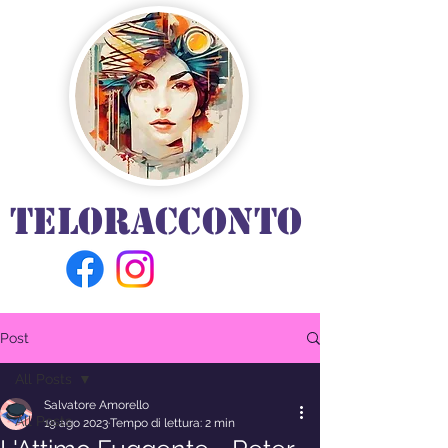
TELORACCONTO
Post
All Posts
Salvatore Amorello
All Posts
19 ago 2023
Tempo di lettura: 2 min