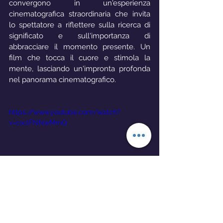
convergono in un'esperienza 
cinematografica straordinaria che invita 
lo spettatore a riflettere sulla ricerca di 
significato e sull'importanza di 
abbracciare il momento presente. Un 
film che tocca il cuore e stimola la 
mente, lasciando un'impronta profonda 
nel panorama cinematografico.
https://www.youtube.com/watch?
v=csclFNNwMmQ
Drammatico
1989
Robin Williams
Peter Weir
Film