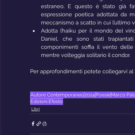
estraneo. E questo è stato già fat
espressione poetica adottata da mol
meccanismo a scatto in cui l’ultimo ve
Adotta l’haiku per il mondo del vino e
Daniel, che sono stati trapiantat
componimenti soffia il vento delle 
mentre volteggia solitario il condor.
Per approfondimenti potete collegarvi al 
Autore Contemporaneo
2024
Poesie
Marco Pal
Edizioni Efesto
Libri