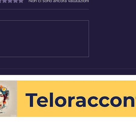
alutazione 0 stelle su 5.
Non ci sono ancora valutazioni
 discriminazione
Uomini Invisibili - Pasqual
ontana e Laura
Fierro
teloracconto.blog@gmail.com
©2023 by Teloracconto