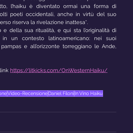
to, l’haiku è diventato ormai una forma di 
ti poeti occidentali, anche in virtù del suo 
rso riserva la rivelazione inattesa*. 
 della sua ritualità, e qui sta l’originalità di 
i in un contesto latinoamericano: nei suoi 
pampas e all’orizzonte torreggiano le Ande, 
link 
https://litkicks.com/OnWesternHaiku/
one
Video-Recensione
Daniel Filoni
In Vino Haiku