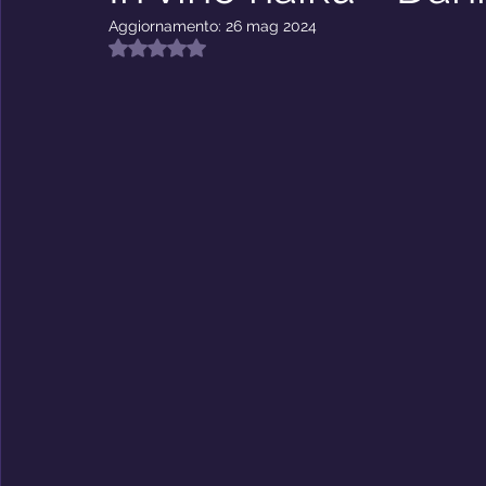
Riflessioni
Premio Nabokov
Aggiornamento:
26 mag 2024
Valutazione NaN stelle su 5.