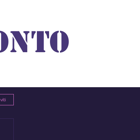
ONTO
viti