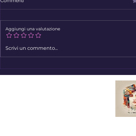
V
Commenti
Aggiungi una valutazione
La vita è adesso - Antonella
Disabilità e
Scrivi un commento...
Pellegrinelli
- Alberto F
Abet