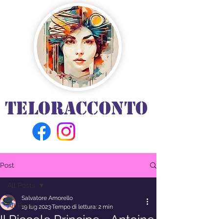
TELORACCONTO
Post
All Posts
Salvatore Amorello
All Posts
19 lug 2023
Tempo di lettura: 2 min