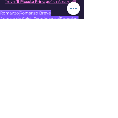
Trova "
Il Piccolo Principe
" su Amazon!!!
Romanzo
Romanzo Breve
Antoine de Saint-Exupéry
1943
Bompiani
Libri
Mostra tutti
Post recenti