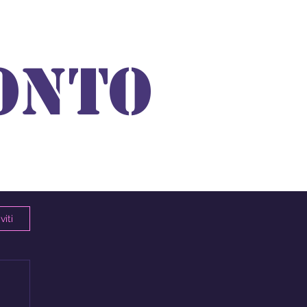
ONTO
viti