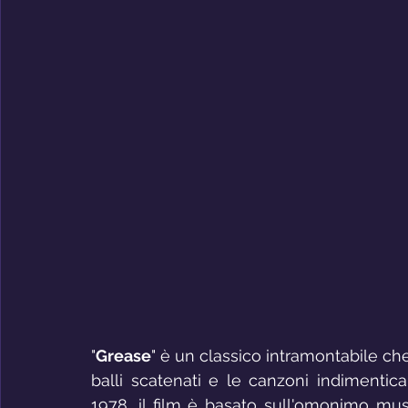
"
Grease
" è un classico intramontabile che 
balli scatenati e le canzoni indimenticab
1978, il film è basato sull'omonimo mus