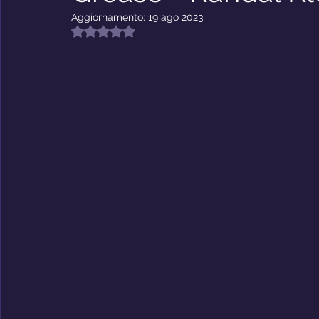
Riflessioni
Premio Nabokov
Aggiornamento:
19 ago 2023
Valutazione NaN stelle su 5.