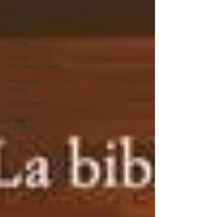
Libri
Articoli ed
Eventi
Guide
Autori
Contemporanei
Prossime
Uscite
Riflessioni
Premio
Nabokov
Interviste