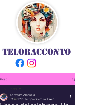
TELORACCONTO
Post
All Posts
Salvatore Amorello
All Posts
17 set 2024
Tempo di lettura: 2 min