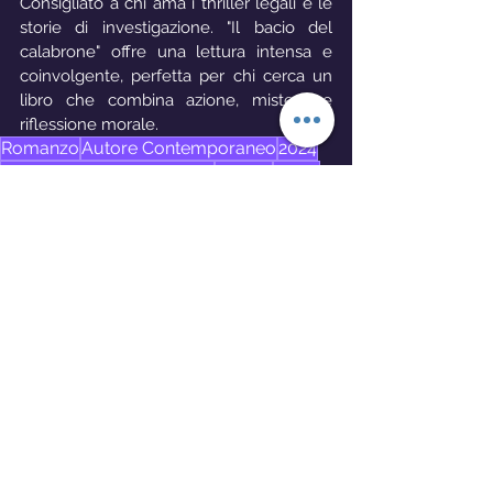
Consigliato a chi ama i thriller legali e le 
storie di investigazione. "Il bacio del 
calabrone" offre una lettura intensa e 
coinvolgente, perfetta per chi cerca un 
libro che combina azione, mistero e 
riflessione morale.
Romanzo
Autore Contemporaneo
2024
Narrativa Contemporanea
Thriller
Giallo
Einaudi
Giancarlo De Cataldo
Libri
Mostra tutti
Post recenti