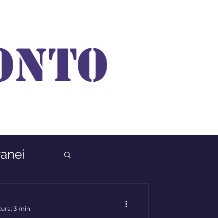
ONTO
anei
tura: 3 min