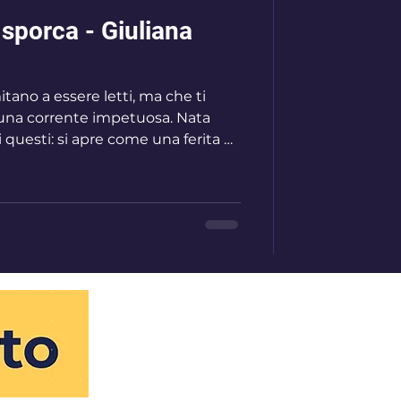
 sporca - Giuliana
mitano a essere letti, ma che ti
i una corrente impetuosa. Nata
nge il lettore a restare dentro,
tali non scrive per
carsi: scrive per testimoniare,
a memoria di un vissuto che è
tivo. Il racconto attraversa