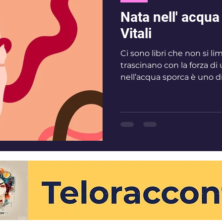
Nata nell' acqua
Vitali
Ci sono libri che non si li
trascinano con la forza d
nell’acqua sporca è uno di questi: si apre come una ferita e,
pagina dopo pagina, costri
senza possibilità di fuga. Giuliana Vi
commuovere o per giustifi
per scolpire sulla carta l
insieme personale e collet
scenari duriss