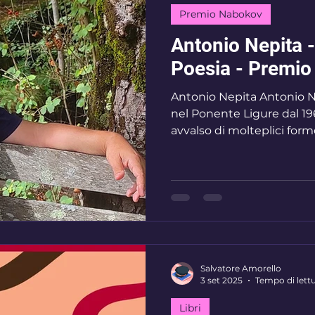
Premio Nabokov
Antonio Nepita 
Poesia - Premi
Antonio Nepita Antonio Ne
nel Ponente Ligure dal 1963
avvalso di molteplici for
pittoriche e scultoree in co
altri Paesi. Tra le mostre 
Spazio Italia (Friburgo), M
l’Europe (Mentone), Palaz
Espositivo Italo Calvino (S
Salvatore Amorello
3 set 2025
Tempo di lettu
Libri