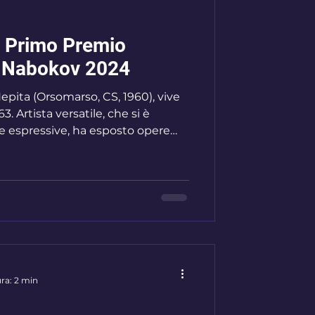
- Primo Premio
o Nabokov 2024
pita (Orsomarso, CS, 1960), vive
. Artista versatile, che si è
me espressive, ha esposto opere
llezioni private sia in Italia che in
pubbliche personali si ricordano
useo di S. Paul de Vence, Palais de
zo del Parco (Bordighera), Spazio
anremo) e Villa Boselli (Taggia),
ra: 2 min