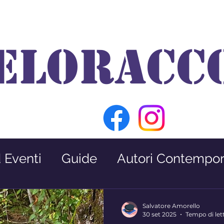
ELORACC
d Eventi
Guide
Autori Contempor
Premio Nabokov
Interviste
Salvatore Amorello
30 set 2025
Tempo di let