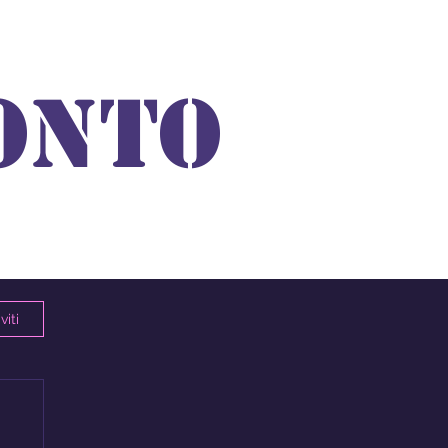
ONTO
viti