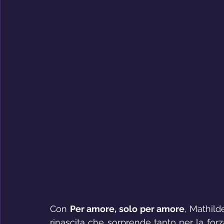
Con 
Per amore, solo per amore
, Mathild
rinascita che sorprende tanto per la forz