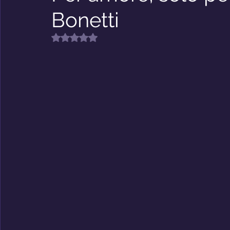
Bonetti
Riflessioni
Premio Nabokov
Valutazione NaN stelle su 5.