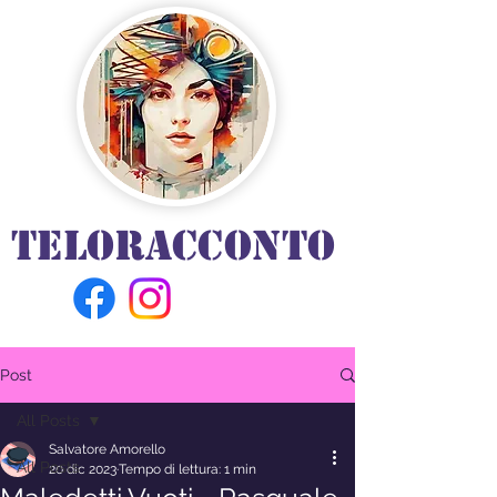
TELORACCONTO
Post
All Posts
Salvatore Amorello
All Posts
20 dic 2023
Tempo di lettura: 1 min