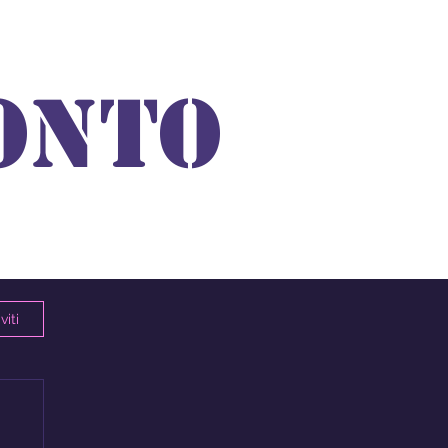
ONTO
viti