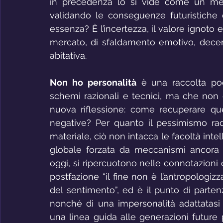
in precedenza lo si vide come un mezzo
validando le conseguenze futuristiche 
essenza? È l’incertezza, il valore ignoto 
mercato, di sfaldamento emotivo, decen
abitativa. 
Non ho personalità
 è una raccolta poe
schemi razionali e tecnici, ma che non 
nuova riflessione: come recuperare quel
negative? Per quanto il pessimismo radi
materiale, ciò non intacca le facoltà intel
globale forzata da meccanismi ancora 
oggi, si ripercuotono nelle connotazioni 
postfazione “il fine non è l’antropologiz
del sentimento”, ed è il punto di parte
nonché di una impersonalità adattatasi a
una linea guida alle generazioni future