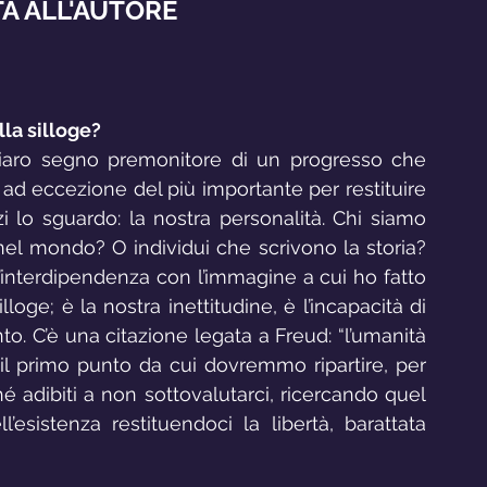
TA ALL'AUTORE
la silloge?
hiaro segno premonitore di un progresso che 
ad eccezione del più importante per restituire 
i lo sguardo: la nostra personalità. Chi siamo 
el mondo? O individui che scrivono la storia? 
’interdipendenza con l’immagine a cui ho fatto 
loge; è la nostra inettitudine, è l’incapacità di 
nto. C’è una citazione legata a Freud: “l’umanità 
, il primo punto da cui dovremmo ripartire, per 
hé adibiti a non sottovalutarci, ricercando quel 
esistenza restituendoci la libertà, barattata 