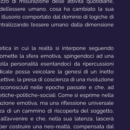
 di misurazione delle attività quotidiane, 
dell’essere umano, cosa ha cambiato la sua 
e illusorio comportato dal dominio di logiche di 
tralizzando l’essere umano dalla dimensione 
tica in cui la realtà si interpone seguendo 
omette la sfera emotiva, spingendoci ad una 
la personalità esentandoci da ripercussioni 
cale possa veicolare la genesi di un inetto 
lettive, la presa di coscienza di una rivoluzione 
sconosciuti nelle epoche passate e che, ad 
etiche-politiche-sociali. Come si esprime nella 
zazione emotiva, ma una riflessione universale 
nza di un cammino di riscoperta del soggetto, 
ll’avvenire e che, nella sua latenza, lascerà 
 per costruire una neo-realtà, compensata dal 