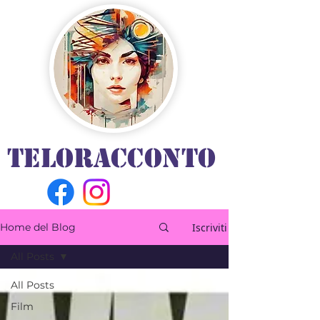
TELORACCONTO
Iscriviti
Home del Blog
All Posts
All Posts
Film