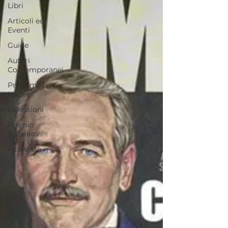
Libri
Articoli ed
Eventi
Guide
Autori
Contemporanei
Prossime
Uscite
Riflessioni
Premio
Nabokov
Interviste