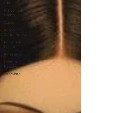
Libri
Articoli ed
Eventi
Guide
Autori
Contemporanei
Prossime
Uscite
Riflessioni
Premio
Nabokov
Interviste