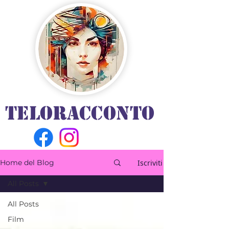
TELORACCONTO
Iscriviti
Home del Blog
All Posts
All Posts
Film