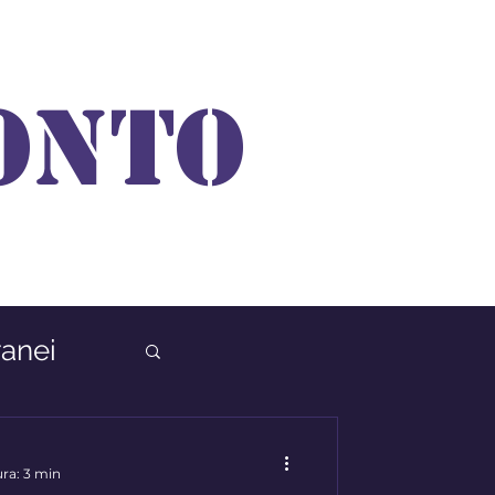
ONTO
anei
ura: 3 min