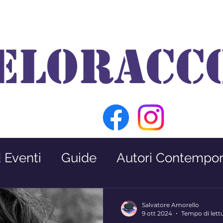
ELORACC
d Eventi
Guide
Autori Contempor
Premio Nabokov
Interviste
Salvatore Amorello
9 ott 2024
Tempo di lett