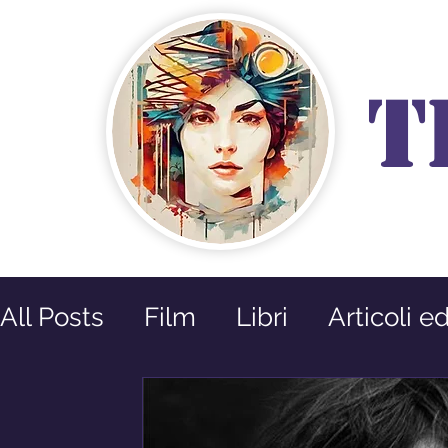
T
All Posts
Film
Libri
Articoli e
Prossime Uscite
Riflessioni