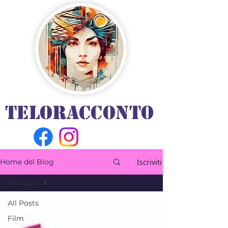
TELORACCONTO
Iscriviti
Home del Blog
All Posts
All Posts
Film