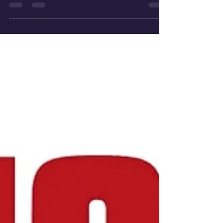
Olivia Goldsmith , classe 1996 , è uno di quei
film che ha saputo trasformare il dolore del
divorzio in una dichiarazione di forza ,
sorellanza e rinascita . Non prendetevela! Ma
prendetevi tutto! A quasi trent’anni dalla sua
uscita, mantiene una sorprendente
freschezza grazie a una scrittura pungente,
un cast iconico e un messaggio ancora
attualissimo. La storia ruota attorno a tre
donne che, t