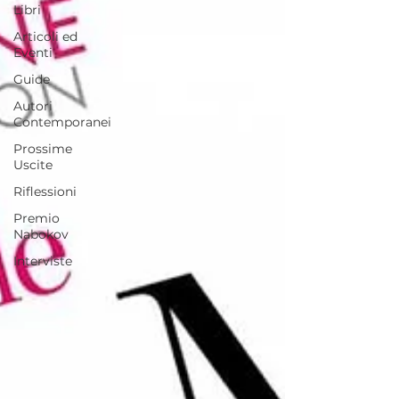
Libri
Articoli ed
Eventi
Guide
Autori
Contemporanei
Prossime
Uscite
Riflessioni
Premio
Nabokov
Interviste