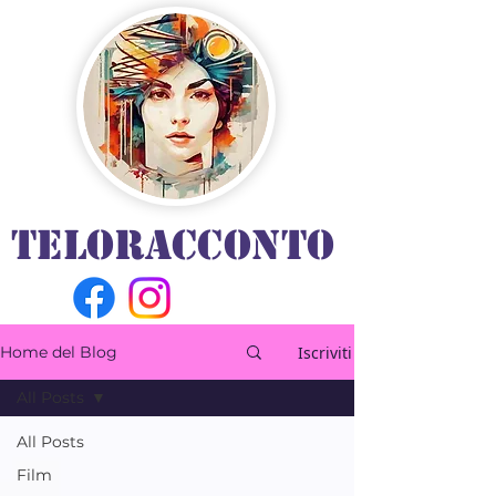
TELORACCONTO
Iscriviti
Home del Blog
All Posts
All Posts
Film