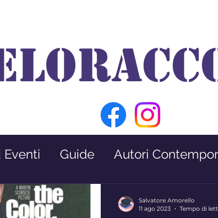
ELORACC
d Eventi
Guide
Autori Contempor
Premio Nabokov
Interviste
Salvatore Amorello
11 ago 2023
Tempo di lett