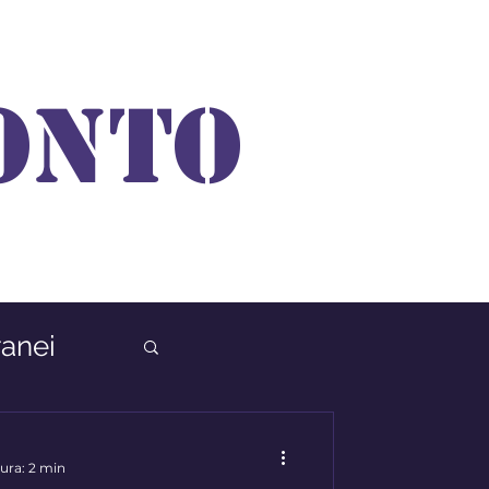
ONTO
anei
ura: 2 min