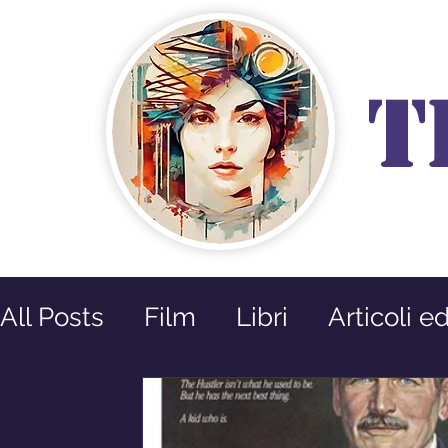
T
All Posts
Film
Libri
Articoli e
Prossime Uscite
Riflessioni