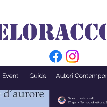
ELORACC
d Eventi
Guide
Autori Contempor
Premio Nabokov
Interviste
Salvatore Amorello
17 apr
Tempo di lettura: 