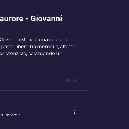
 aurore - Giovanni
 Giovanni Minio è una raccolta
passo libero tra memoria, affetto,
e esistenziale, costruendo un
o e riconoscibile. È un libro che
astrazione, ma di arrivare al
tmo e presenza, come una voce che
 che interpretata. Fin dalle prime
lità ampia, capace di abbracciare
ttura: 2 min