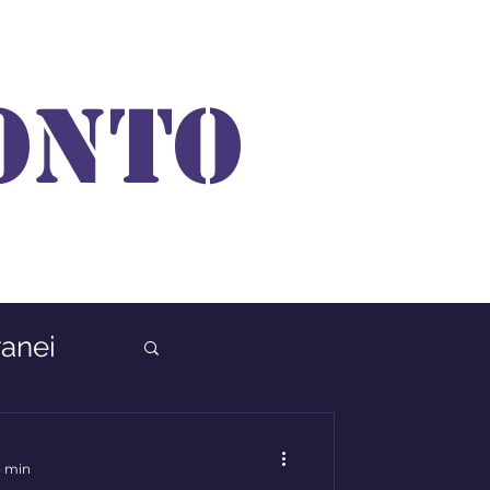
ONTO
anei
3 min