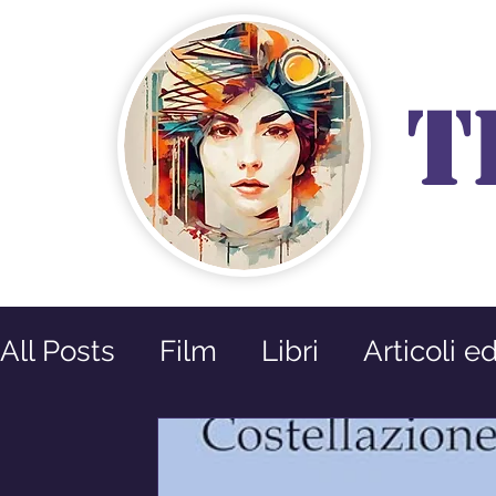
T
All Posts
Film
Libri
Articoli e
Prossime Uscite
Riflessioni