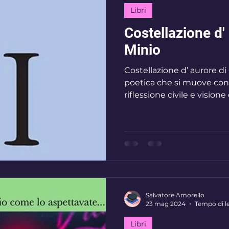
Libri
Costellazione d'
Minio
Costellazione d’ aurore di
poetica che si muove con 
riflessione civile e vision
discorso lirico molto uman
non cerca di stupire con l’
lettore con sincerità, ri
vuole essere ascoltata più
poesie emerge una sensibi
il cosmo e
Salvatore Amorello
23 mag 2024
Tempo di le
Libri