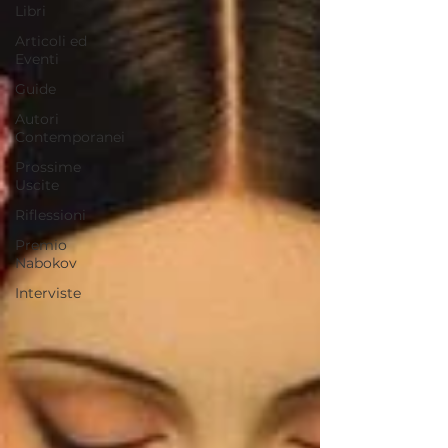
Libri
Articoli ed
Eventi
Guide
Autori
Contemporanei
Prossime
Uscite
Riflessioni
Premio
Nabokov
Interviste