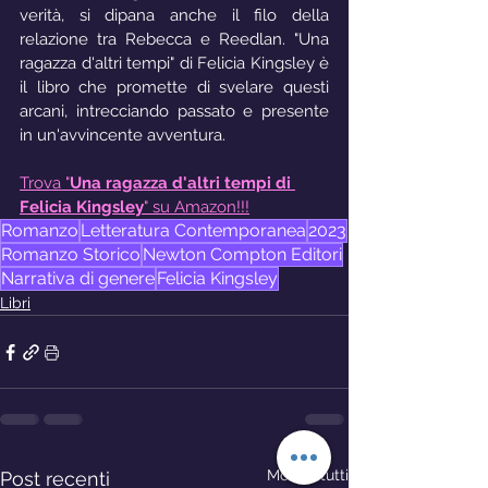
verità, si dipana anche il filo della 
relazione tra Rebecca e Reedlan. "Una 
ragazza d'altri tempi" di Felicia Kingsley è 
il libro che promette di svelare questi 
arcani, intrecciando passato e presente 
in un'avvincente avventura.
Trova "
Una ragazza d'altri tempi di 
Felicia Kingsley
" su Amazon!!!
Romanzo
Letteratura Contemporanea
2023
Romanzo Storico
Newton Compton Editori
Narrativa di genere
Felicia Kingsley
Libri
Mostra tutti
Post recenti