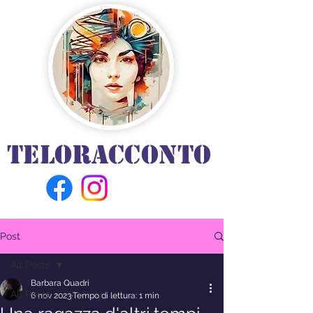
TELORACCONTO
Post
All Posts
Barbara Quadri
All Posts
6 nov 2023
Tempo di lettura: 1 min