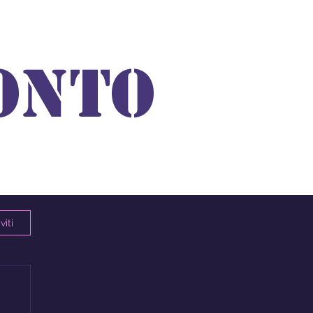
ONTO
viti