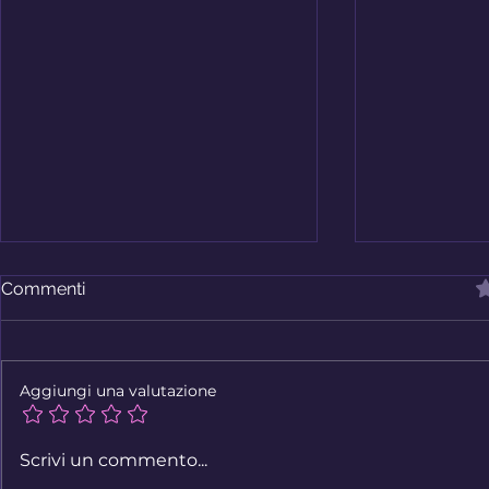
V
Commenti
Aggiungi una valutazione
La vita è adesso - Antonella
Disabilità e
Scrivi un commento...
Pellegrinelli
- Alberto F