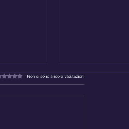
alutazione 0 stelle su 5.
Non ci sono ancora valutazioni
 discriminazione
Uomini Invisibili - Pasqual
ontana e Laura
Fierro