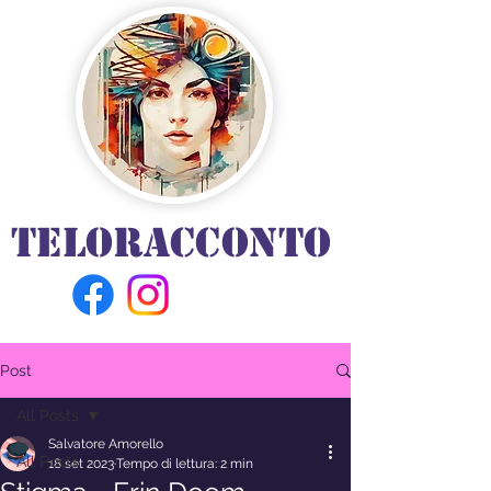
TELORACCONTO
Post
All Posts
Salvatore Amorello
All Posts
18 set 2023
Tempo di lettura: 2 min