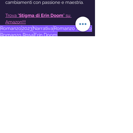
cambiamenti con passione e maestria.
Trova "
Stigma di Erin Doom
" su 
Amazon!!!
Romanzo
2023
Narrativa
Romanzo Storico
Romanzo Rosa
Erin Doom
Narrativa d'Ambientazione
‎ Magazzini Salan
Libri
Mostra tutti
Post recenti