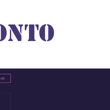
ONTO
viti