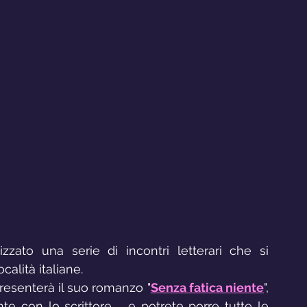
zzato una serie di incontri letterari che si 
alità italiane.
resenterà il suo romanzo "
Senza fatica niente
", 
te con lo scrittore   e potrete porre tutte le 