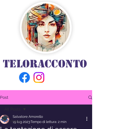
TELORACCONTO
Post
All Posts
Salvatore Amorello
All Posts
19 lug 2023
Tempo di lettura: 2 min