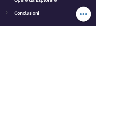
Opere da Esplorare
Conclusioni
Guide
Commenti
0.0/5 (0)
Commenta e valuta...