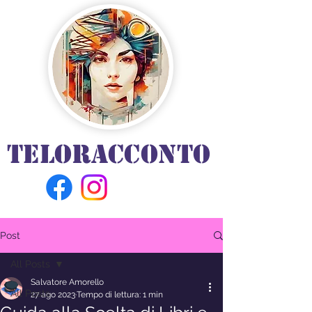
TELORACCONTO
Post
All Posts
Salvatore Amorello
All Posts
27 ago 2023
Tempo di lettura: 1 min