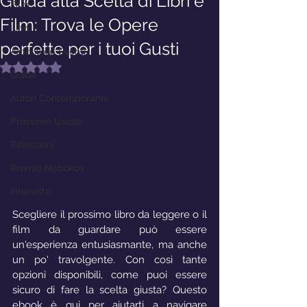
Guida alla Scelta di Libri e
Film
Film: Trova le Opere
Libri
perfette per i tuoi Gusti
Articoli ed Eventi
Valutazione NaN stelle su 5.
Guide
Autori Contemporanei
Prossime Uscite
Riflessioni
Premio Nabokov
Interviste
Scegliere il prossimo libro da leggere o il 
film da guardare può essere 
un'esperienza entusiasmante, ma anche 
un po' travolgente. Con così tante 
opzioni disponibili, come puoi essere 
sicuro di fare la scelta giusta? Questo 
ebook è qui per aiutarti a navigare 