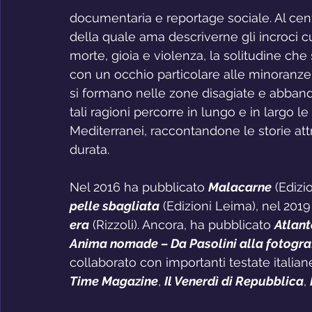
documentaria e reportage sociale. Al centro
della quale ama descriverne gli incroci cul
morte, gioia e violenza, la solitudine che
con un occhio particolare alle minoranze
si formano nelle zone disagiate e abbandon
tali ragioni percorre in lungo e in largo le
Mediterranei, raccontandone le storie att
durata.
Nel 2016 ha pubblicato 
Malacarne
 (Ediz
pelle sbagliata
 (Edizioni Leima), nel 2019
era
 (Rizzoli). Ancora, ha pubblicato 
Atlant
Anima nomade – Da Pasolini alla fotograf
collaborato con importanti testate italiane 
Time Magazine
, 
Il Venerdì di Repubblica
, 