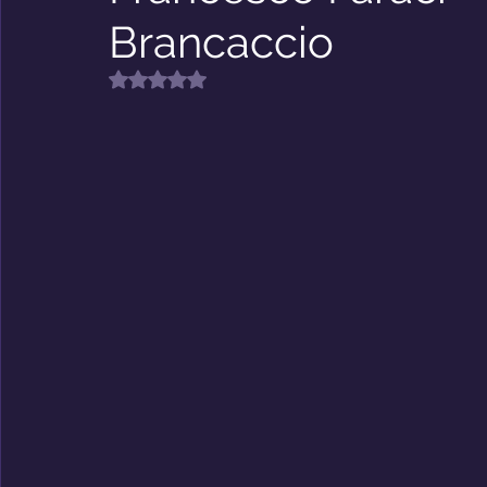
Brancaccio
Riflessioni
Premio Nabokov
Valutazione NaN stelle su 5.