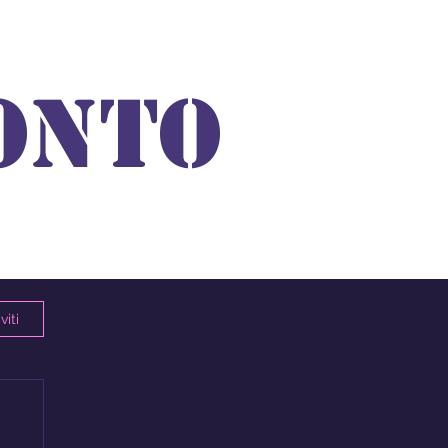
ONTO
viti