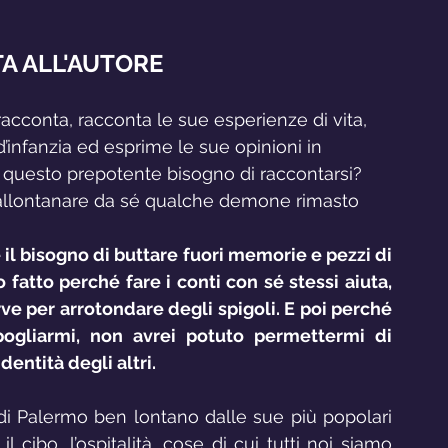
TA ALL'AUTORE
i racconta, racconta le sue esperienze di vita, 
 d’infanzia ed esprime le sue opinioni in 
 questo prepotente bisogno di raccontarsi? 
r allontanare da sé qualche demone rimasto 
il bisogno di buttare fuori memorie e pezzi di 
 fatto perché fare i conti con sé stessi aiuta, 
e per arrotondare degli spigoli. E poi perché 
pogliarmi, non avrei potuto permettermi di 
dentità degli altri.
 Palermo ben lontano dalle sue più popolari 
, il cibo, l’ospitalità, cose di cui tutti noi siamo 