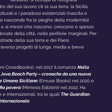
 del suo lavoro c’è la sua terra, la Sicilia, 
turali e i paradossi esistenziali (nascita e 
 si nasconde fra le pieghe della modernità) 
 e ai minori che nascono, crescono e spesso 
ate della città, nelle periferie marginali. Per 
 strade della sua terra e dei Paesi 
raverso progetti di lunga, media e breve 
ioni Crowdbooks), nel 2017 il romanzo 
Nella 
 
Jova Beach Party – cronache da una nuova 
e Umano Siciliano
 (Emuse Books) nel 2020 e 
ia povera 
(Mimesis Edizioni) nel 2022. Ha 
e internazionali, tra le quali 
The
Guardian
, 
Internazionale
.