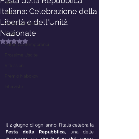
Festa della Repubblica
Film
Italiana: Celebrazione della
Libri
Libertà e dell'Unità
Articoli ed Eventi
Nazionale
Guide
Valutazione NaN stelle su 5.
Autori Contemporanei
Prossime Uscite
Riflessioni
Premio Nabokov
Interviste
Il 2 giugno di ogni anno, l'Italia celebra la 
Festa della Repubblica,
 una delle 
ricorrenze più significative del paese. 