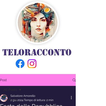
TELORACCONTO
Post
All Posts
Salvatore Amorello
All Posts
2 giu 2024
Tempo di lettura: 2 min