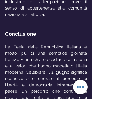
inclusione e partecipazione, dove il 
senso di appartenenza alla comunità 
nazionale si rafforza.
Conclusione
La Festa della Repubblica Italiana è 
molto più di una semplice giornata 
festiva. È un richiamo costante alla storia 
e ai valori che hanno modellato l'Italia 
moderna. Celebrare il 2 giugno significa 
riconoscere e onorare il percorso di 
libertà e democrazia intrapreso dal 
paese, un percorso che continua a 
essere una fonte di ispirazione e di 
impegno per le generazioni future.
2024
Fascismo
Festa della Repubblica Italiana
2 Giugno
Monarchia
Repubblica
Referendum
1946