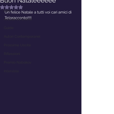
Buon Nataleeeeee
Film
Valutazione NaN stelle su 5.
Libri
Un felice Natale a tutti voi cari amici di 
Teloracconto!!!!
Articoli ed Eventi
Guide
Autori Contemporanei
Prossime Uscite
Riflessioni
Premio Nabokov
Interviste