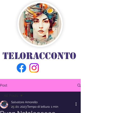
TELORACCONTO
Post
All Posts
Salvatore Amorello
All Posts
25 dic 2023
Tempo di lettura: 1 min