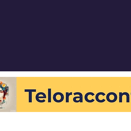
teloracconto.blog@gmail.com
©2023 by Teloracconto