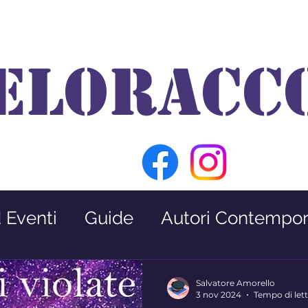
ELORACC
d Eventi
Guide
Autori Contempor
Premio Nabokov
Interviste
Salvatore Amorello
3 nov 2024
Tempo di lett