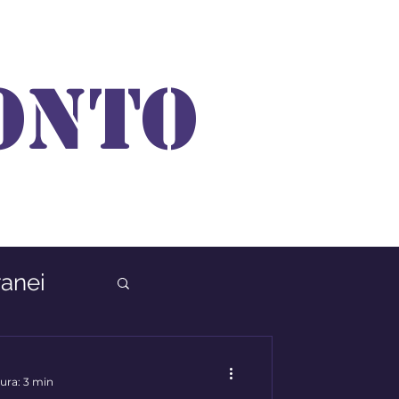
ONTO
anei
ura: 3 min