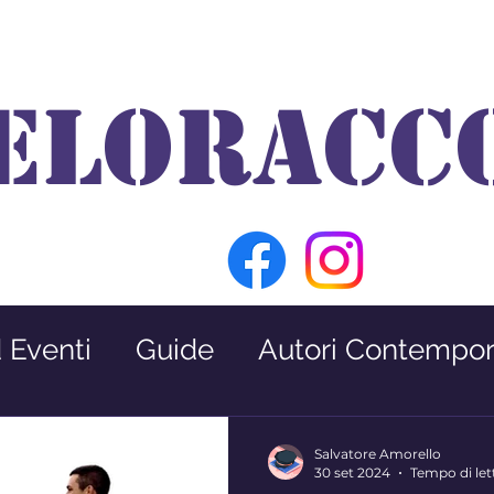
ELORACC
d Eventi
Guide
Autori Contempor
Premio Nabokov
Interviste
Salvatore Amorello
30 set 2024
Tempo di let