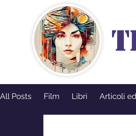
T
All Posts
Film
Libri
Articoli e
Prossime Uscite
Riflessioni