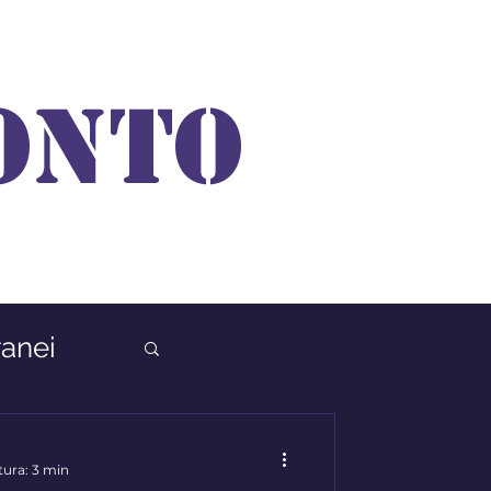
ONTO
anei
tura: 3 min