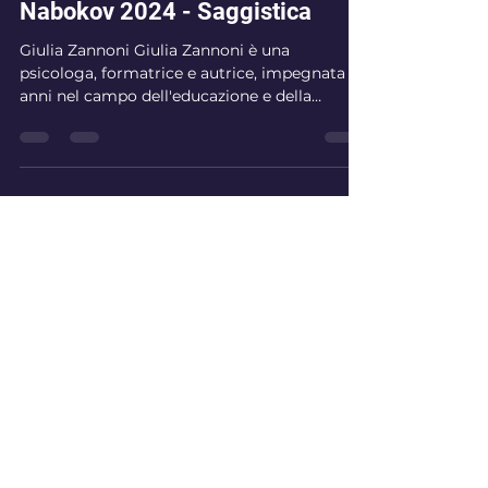
Premio Nabokov
Giulia Zannoni - Finalista Premio
Nabokov 2024 - Saggistica
Giulia Zannoni Giulia Zannoni è una
psicologa, formatrice e autrice, impegnata da
anni nel campo dell'educazione e della
psicologia, con...