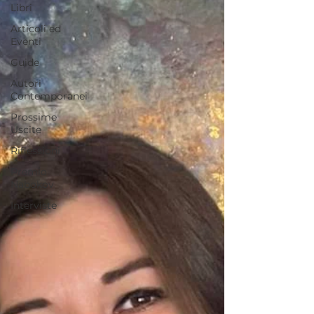
Libri
Articoli ed
Eventi
Guide
Autori
Contemporanei
Prossime
Uscite
Riflessioni
Premio
Nabokov
Interviste