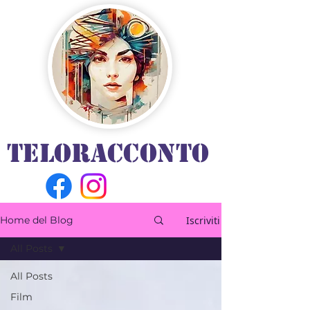
TELORACCONTO
Iscriviti
Home del Blog
All Posts
All Posts
Film