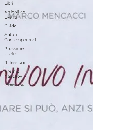
Libri
Articoli ed
Eventi
Guide
Autori
Contemporanei
Prossime
Uscite
Riflessioni
Premio
Nabokov
Interviste