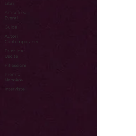
Libri
Articoli ed
Eventi
Guide
Autori
Contemporanei
Prossime
Uscite
Riflessioni
Premio
Nabokov
Interviste