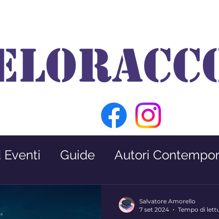
ELORACC
d Eventi
Guide
Autori Contempor
Premio Nabokov
Interviste
Salvatore Amorello
7 set 2024
Tempo di lett