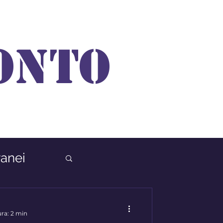
ONTO
anei
ura: 2 min