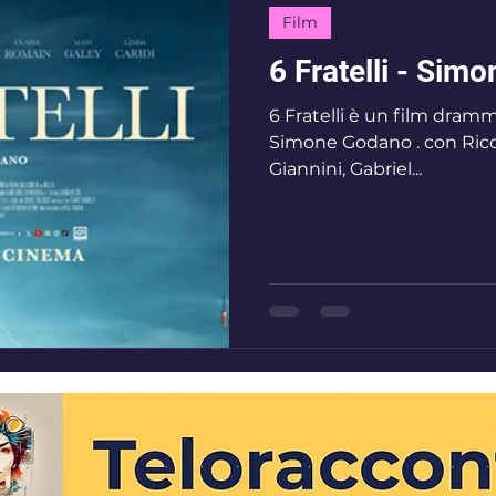
Film
6 Fratelli - Sim
6 Fratelli è un film drammatico uscito nel 2023, diretto da
Simone Godano . con Riccardo Scamarcio , Adriano
Giannini, Gabriel...