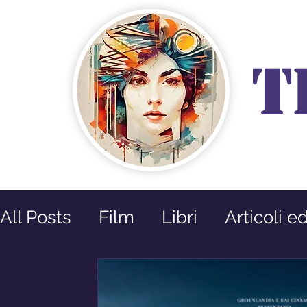
T
All Posts
Film
Libri
Articoli e
Prossime Uscite
Riflessioni